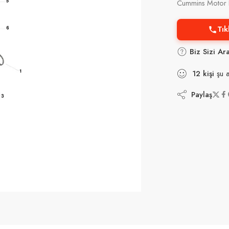
Cummins Motor P
Tık
Biz Sizi Ar
12
kişi
şu a
Paylaş