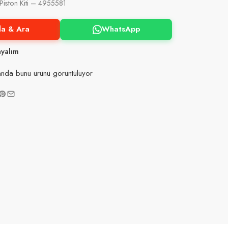
iston Kiti – 4955581
la & Ara
WhatsApp
ayalım
nda bunu ürünü görüntülüyor