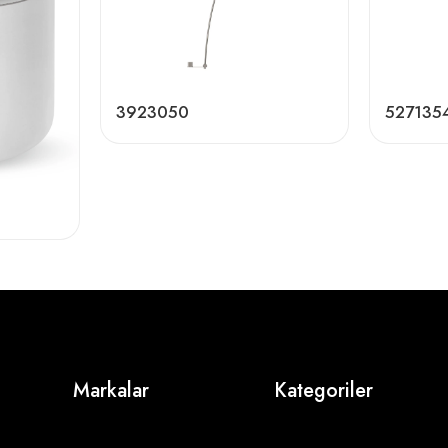
3923050
527135
Markalar
Kategoriler