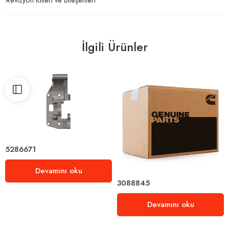
İlgili Ürünler
5286671
Devamını oku
3088845
Devamını oku