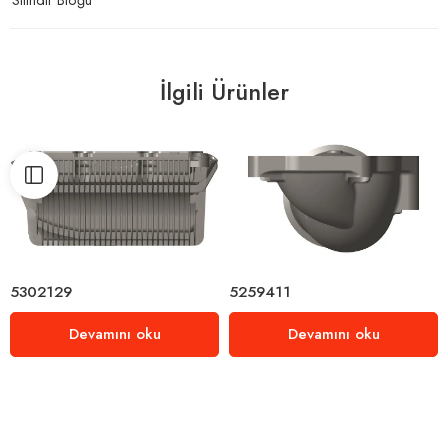
İlgili Ürünler
5302129
5259411
Devamını oku
Devamını oku