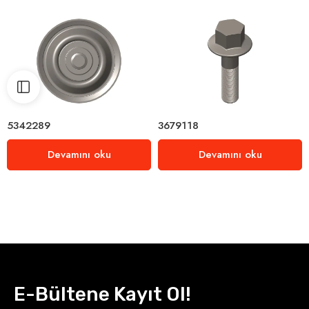
5342289
3679118
Devamını oku
Devamını oku
E-Bültene Kayıt Ol!