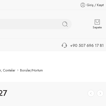
Giriş / Kayıt
Sepete
+90 507 696 17 81
r, Contalar
Borular/Hortum
27