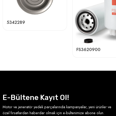
5342289
FS3620900
E-Bültene Kayıt Ol!
Motor ve jeneratör yedek parçalarında kampanyalar, yeni ürünler ve
özel fırsatlardan haberdar olmak için e-bültenimize abone olun.