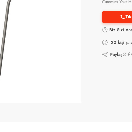
Cummins Yakıt 
Tık
Biz Sizi Ar
20
kişi
şu 
Paylaş