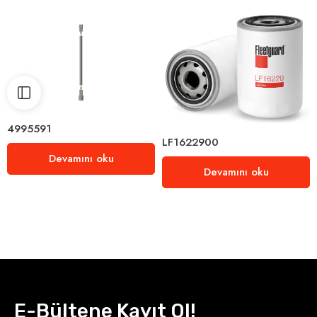
4995591
LF1622900
Devamını oku
Devamını oku
E-Bültene Kayıt Ol!