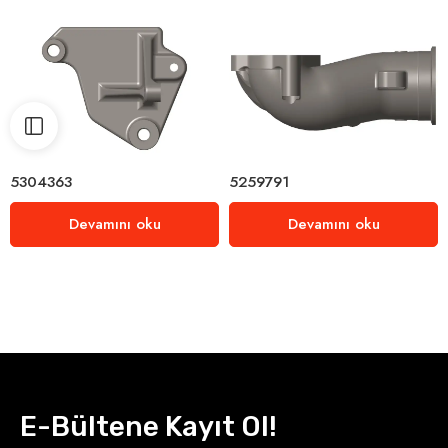
5304363
5259791
Devamını oku
Devamını oku
E-Bültene Kayıt Ol!