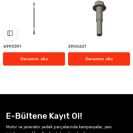
4995591
3900631
Devamını oku
Devamını oku
E-Bültene Kayıt Ol!
Motor ve jeneratör yedek parçalarında kampanyalar, yeni