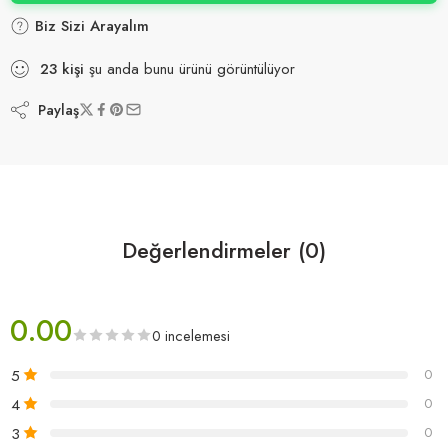
Biz Sizi Arayalım
23
kişi
şu anda bunu ürünü görüntülüyor
Paylaş
Değerlendirmeler (0)
0.00
0 incelemesi
5
0
4
0
3
0