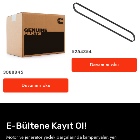
5254354
Devamını oku
3088845
Devamını oku
E-Bültene Kayıt Ol!
Motor ve jeneratör yedek parçalarında kampanyalar, yeni