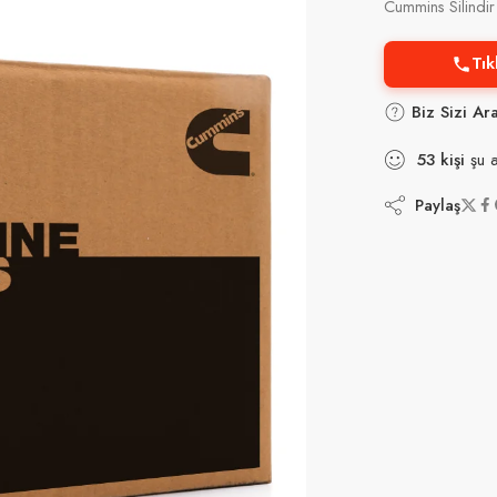
Cummins Silind
Tık
Biz Sizi Ar
53
kişi
şu a
Paylaş