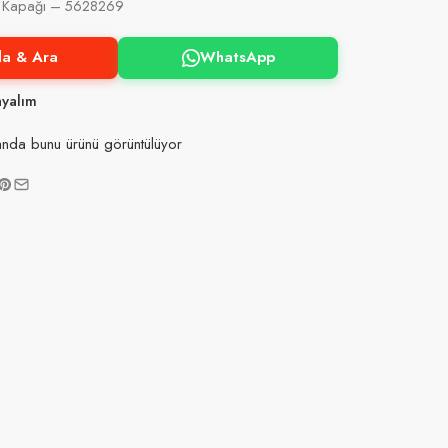
ir Kapağı – 5628269
la & Ara
WhatsApp
ayalım
nda bunu ürünü görüntülüyor