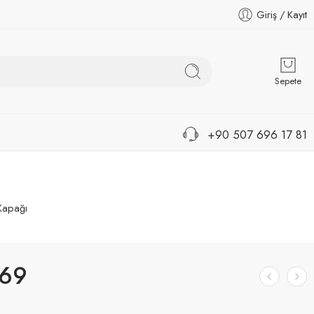
Giriş / Kayıt
Sepete
+90 507 696 17 81
 Kapağı
69