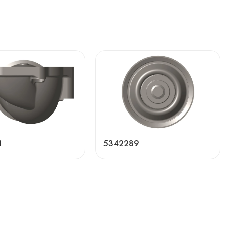
1
5342289