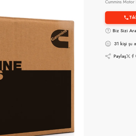
Cummins Motor P
Tık
Biz Sizi Ar
31
kişi
şu a
Paylaş