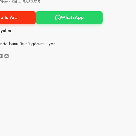
iston Kiti – 5633515
la & Ara
WhatsApp
ayalım
nda bunu ürünü görüntülüyor